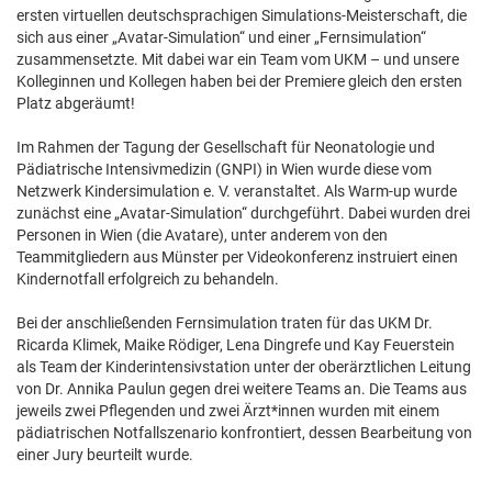
ersten virtuellen deutschsprachigen Simulations-Meisterschaft, die
sich aus einer „Avatar-Simulation“ und einer „Fernsimulation“
zusammensetzte. Mit dabei war ein Team vom UKM – und unsere
Kolleginnen und Kollegen haben bei der Premiere gleich den ersten
Platz abgeräumt!
Im Rahmen der Tagung der Gesellschaft für Neonatologie und
Pädiatrische Intensivmedizin (GNPI) in Wien wurde diese vom
Netzwerk Kindersimulation e. V. veranstaltet. Als Warm-up wurde
zunächst eine „Avatar-Simulation“ durchgeführt. Dabei wurden drei
Personen in Wien (die Avatare), unter anderem von den
Teammitgliedern aus Münster per Videokonferenz instruiert einen
Kindernotfall erfolgreich zu behandeln.
Bei der anschließenden Fernsimulation traten für das UKM Dr.
Ricarda Klimek, Maike Rödiger, Lena Dingrefe und Kay Feuerstein
als Team der Kinderintensivstation unter der oberärztlichen Leitung
von Dr. Annika Paulun gegen drei weitere Teams an. Die Teams aus
jeweils zwei Pflegenden und zwei Ärzt*innen wurden mit einem
pädiatrischen Notfallszenario konfrontiert, dessen Bearbeitung von
einer Jury beurteilt wurde.