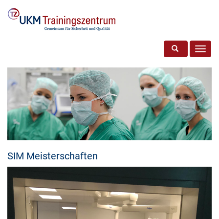
Toggle search
Toggl
navig
SIM Meisterschaften