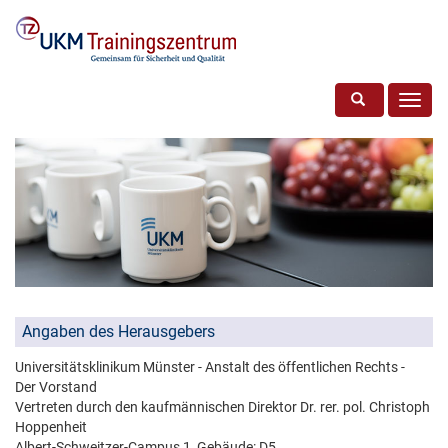
Toggle search
Toggl
navig
Angaben des Herausgebers
Universitätsklinikum Münster - Anstalt des öffentlichen Rechts -
Der Vorstand
Vertreten durch den kaufmännischen Direktor Dr. rer. pol. Christoph
Hoppenheit
Albert-Schweitzer-Campus 1, Gebäude: D5